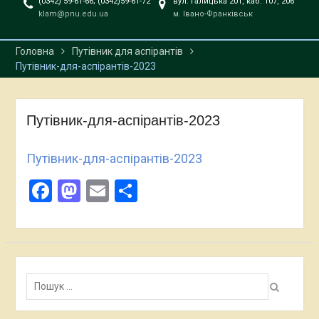
(0342) 59-61-66; (0342)59-61-72
вул. Галицька 201, каб. 107, 206
відкритих лекції
klam@pnu.edu.ua
м. Івано-Франківськ
професора Даріуша
Пєняка
Головна
Путівник для аспірантів
Захист кваліфікаційних
Путівник-для-аспірантів-2023
робіт відбувся!!!
Путівник-для-аспірантів-2023
Путівник-для-аспірантів-2023
Facebook
Mastodon
Email
Поділитися
Пошук: