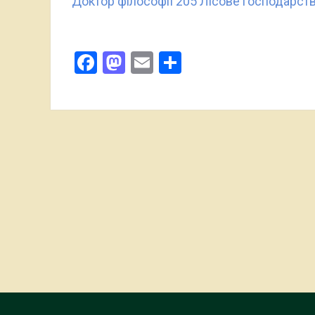
Доктор філософії 205 Лісове господарст
Facebook
Mastodon
Email
Поділитися