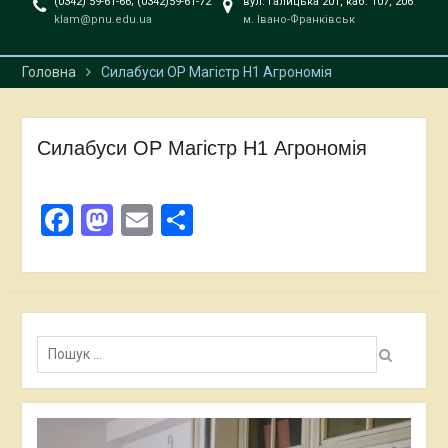
(0342) 59-61-66; (0342)59-61-72
вул. Галицька 201, каб. 107, 206
відкритих лекції
klam@pnu.edu.ua
м. Івано-Франківськ
професора Даріуша
Пєняка
Головна
Силабуси ОР Магістр Н1 Агрономія
Захист кваліфікаційних
робіт відбувся!!!
Силабуси ОР Магістр Н1 Агрономія
Facebook
Mastodon
Email
Поділитися
Пошук: