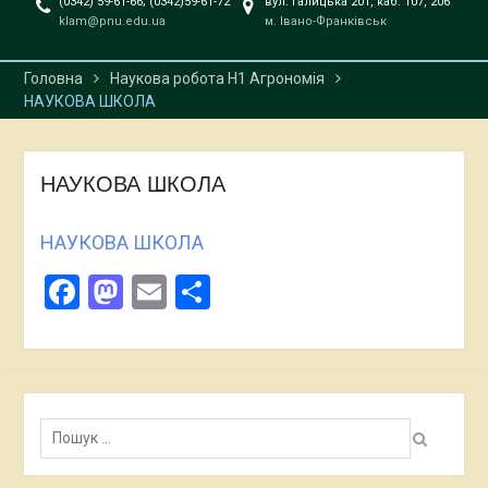
(0342) 59-61-66; (0342)59-61-72
вул. Галицька 201, каб. 107, 206
відкритих лекції
klam@pnu.edu.ua
м. Івано-Франківськ
професора Даріуша
Пєняка
Головна
Наукова робота Н1 Агрономія
Захист кваліфікаційних
НАУКОВА ШКОЛА
робіт відбувся!!!
НАУКОВА ШКОЛА
НАУКОВА ШКОЛА
Facebook
Mastodon
Email
Поділитися
Пошук: