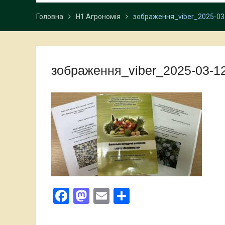
Головна
Н1 Агрономія
зображення_viber_2025-03
зображення_viber_2025-03-1
Facebook
Mastodon
Email
Поділитися